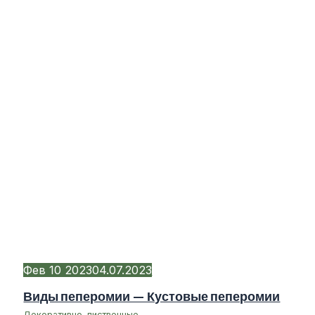
Фев
10
2023
04.07.2023
Виды пеперомии — Кустовые пеперомии
Декоративно-лиственные