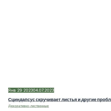
Янв
29
2023
04.07.2023
Сциндапсус скручивает листья и другие про
Декоративно-лиственные