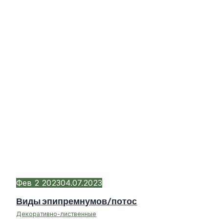
Фев
2
2023
04.07.2023
Виды эпипремнумов/потос
Декоративно-лиственные